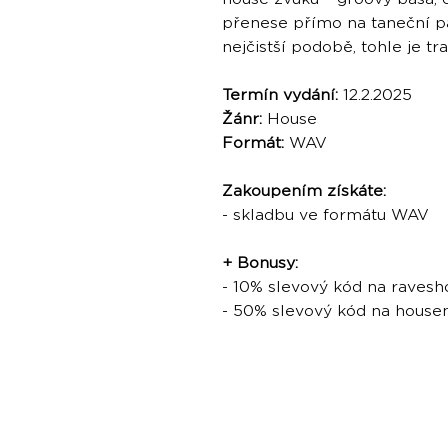
přenese přímo na taneční pa
nejčistší podobě, tohle je t
Termín vydání:
12.2.2025
Žánr:
House
Formát:
WAV
Zakoupením získáte:
- skladbu ve formátu WAV
+ Bonusy:
- 10% slevový kód na ravesh
- 50% slevový kód na hous