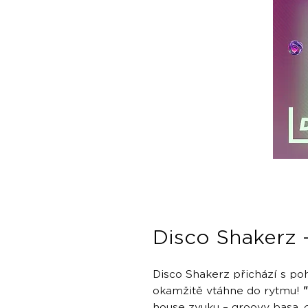
Disco Shakerz 
Disco Shakerz přichází s po
okamžitě vtáhne do rytmu!
house zvuku – groovy basa, c