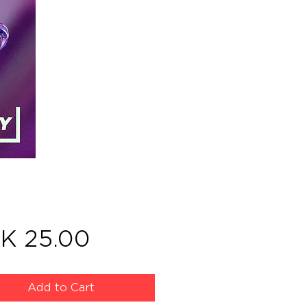
Price
K 25.00
Add to Cart