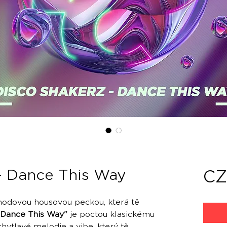
- Dance This Way
CZ
hodovou housovou peckou, která tě
"Dance This Way"
je poctou klasickému
hytlavé melodie a vibe, který tě