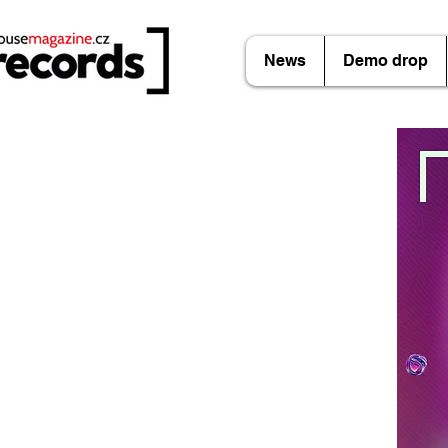
News
Demo drop