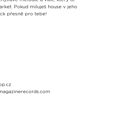
rket. Pokud miluješ house v jeho
rack přesně pro tebe!
op.cz
emagazinerecords.com